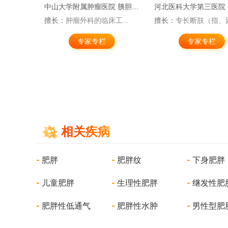
脊柱外科
中国医科大学附属第一医院 心脏外科
天津市第四中心医院 
病...
擅长：
（1）冠心病、高...
擅长：
乳腺癌及甲状腺疾.
专家专栏
专家专栏
相关疾病
肥胖
肥胖纹
下身肥胖
儿童肥胖
生理性肥胖
继发性肥
肥胖性低通气
肥胖性水肿
男性型肥