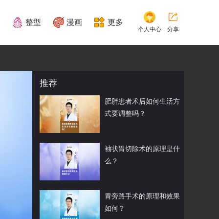
整型
漫画
更多
个人中心
分享
推荐
肥胖患者术后如何生活方
式要调整吗？
袖状胃切除术的原理是什
么？
胃旁路手术的原理和效果
如何？