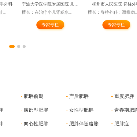
两腺外科
江苏省苏北人民医院 手足外科
深圳市福田区中医院 外
..
擅长：
手足各类常见病的...
擅长：
擅长胃肠疾病、肝..
专家专栏
专家专栏
肥胖前期
产后肥胖
重度肥胖
胖
腹部型肥胖
女性型肥胖
青春期肥
胖
向心性肥胖
肥胖伴随腹胀
肥胖症