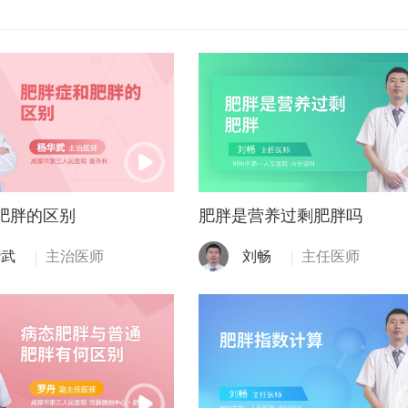
肥胖的区别
肥胖是营养过剩肥胖吗
华武
主治医师
刘畅
主任医师