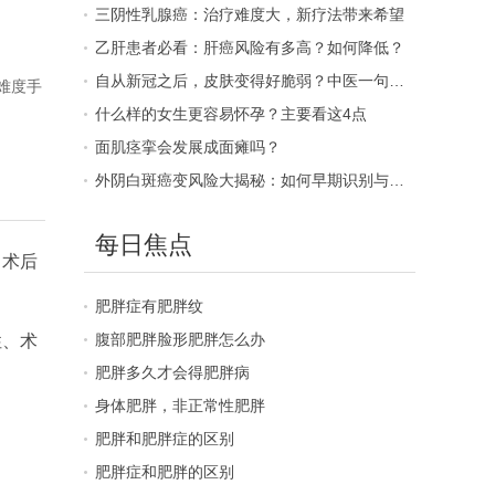
三阴性乳腺癌：治疗难度大，新疗法带来希望
乙肝患者必看：肝癌风险有多高？如何降低？
自从新冠之后，皮肤变得好脆弱？中医一句话说透了根源
难度手
什么样的女生更容易怀孕？主要看这4点
面肌痉挛会发展成面瘫吗？
外阴白斑癌变风险大揭秘：如何早期识别与预防？
每日焦点
。术后
肥胖症有肥胖纹
腹部肥胖脸形肥胖怎么办
性、术
肥胖多久才会得肥胖病
身体肥胖，非正常性肥胖
肥胖和肥胖症的区别
肥胖症和肥胖的区别