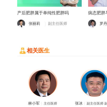
产后肥胖属于单纯性肥胖吗
病态肥胖
张丽莉
副主任医师
罗
相关医生
王春
邸旭
医师
主任医师
教授
主任医师