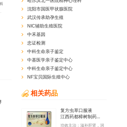
哈尔滨北一医院精神心理科
科
安康市中心医院 手足显微外科
琼海市人民医院 外科
沈阳市国医甲状腺医院
.
擅长：
擅长脊柱及四肢复...
擅长：
乳腺良恶性肿瘤的...
武汉传承助孕生殖
专家专栏
专家专栏
NIC辅助生殖医院
中禾基因
忠证检测
中科生命亲子鉴定
中基医学亲子鉴定中心
中科生命亲子鉴定中心
NF宝贝国际生殖中心
相关药品
胖
复方虫草口服液
江西药都樟树制药...
功效主治：滋补肝肾，润