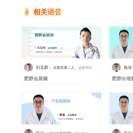
相关语音
刘见辉
陈岩
合肥市第二人...
泌尿外科
肥胖会尿频
肥胖出现