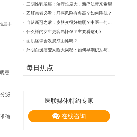
三阴性乳腺癌：治疗难度大，新疗法带来希望
乙肝患者必看：肝癌风险有多高？如何降低？
自从新冠之后，皮肤变得好脆弱？中医一句话说透了根源
难度手
什么样的女生更容易怀孕？主要看这4点
面肌痉挛会发展成面瘫吗？
外阴白斑癌变风险大揭秘：如何早期识别与预防？
每日焦点
病患
酸分泌
医联媒体特约专家
在线咨询
查准确