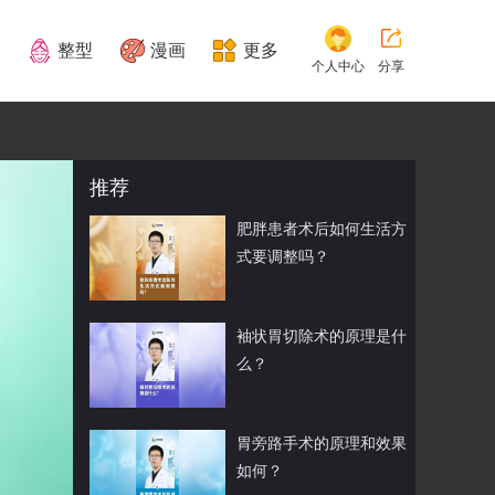
整型
漫画
更多
个人中心
分享
推荐
肥胖患者术后如何生活方
式要调整吗？
袖状胃切除术的原理是什
么？
胃旁路手术的原理和效果
如何？