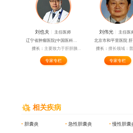
刘也夫
刘伟光
任医师
主任医师
主任医
 肝胆科
辽宁省肿瘤医院(中国医科大学肿瘤医院) 肝胆胰外科
北京市和平里医院 
普外科...
擅长：
主要致力于肝胆胰...
擅长：
擅长领域：普外
专家专栏
专家专栏
相关疾病
胆囊炎
急性胆囊炎
慢性胆囊