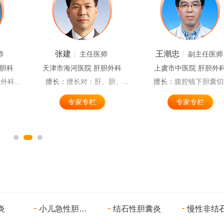
张建
王潮忠
师
主任医师
副主任医师
肝胆科
天津市海河医院 肝胆外科
上虞市中医院 肝胆外
科...
擅长：
擅长对：肝、胆、...
擅长：
腹腔镜下胆囊切除
专家专栏
专家专栏
炎
小儿急性胆囊炎
结石性胆囊炎