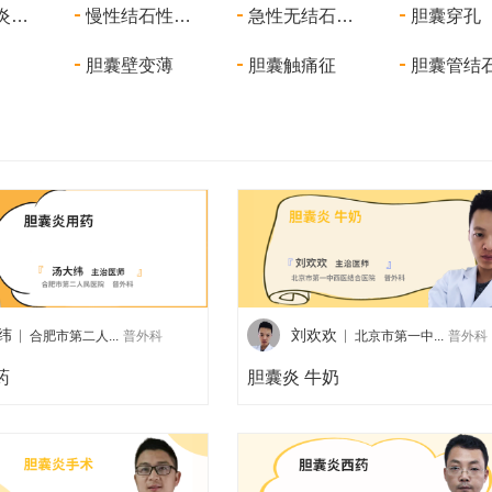
急性胆囊炎合并妊娠
慢性结石性胆囊炎
急性无结石性胆囊炎
胆囊穿孔
胆囊壁变薄
胆囊触痛征
胆囊管结
纬
刘欢欢
合肥市第二人...
普外科
北京市第一中...
普外科
药
胆囊炎 牛奶