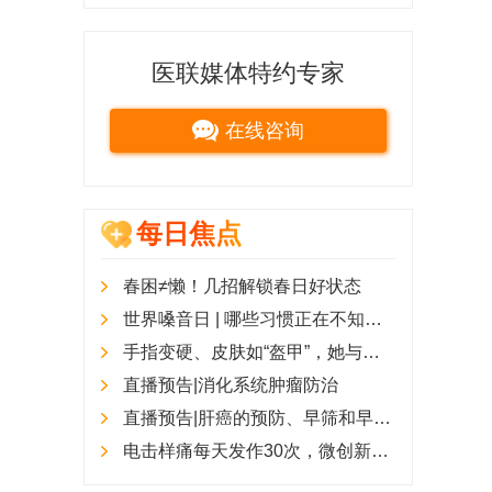
医联媒体特约专家
在线咨询
每日焦点
春困≠懒！几招解锁春日好状态
世界嗓音日 | 哪些习惯正在不知不觉地带走“好嗓子”？
手指变硬、皮肤如“盔甲”，她与硬皮病抗争4年后，重新找回了生活的阳光
直播预告|消化系统肿瘤防治
直播预告|肝癌的预防、早筛和早治疗
电击样痛每天发作30次，微创新技术为八旬老人实现“精准靶向镇痛”