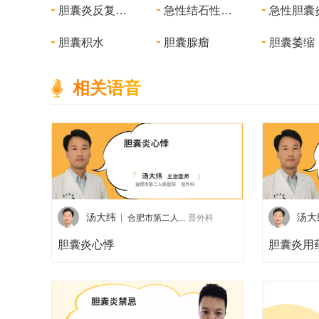
胆囊炎反复发作
急性结石性胆囊炎
胆囊积水
胆囊腺瘤
胆囊萎缩
相关语音
汤大纬
汤大
合肥市第二人...
普外科
胆囊炎心悸
胆囊炎用