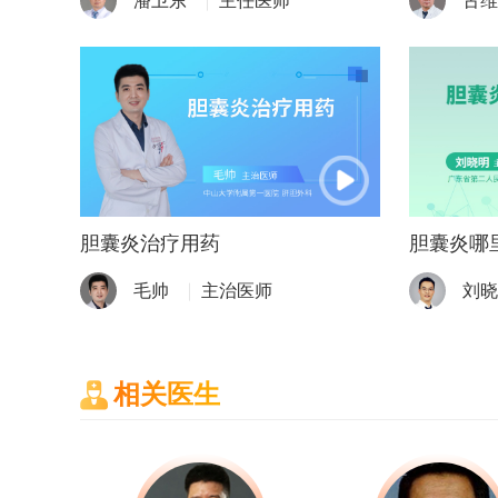
潘卫东
主任医师
古维
胆囊炎治疗用药
胆囊炎哪
毛帅
主治医师
刘晓
相关医生