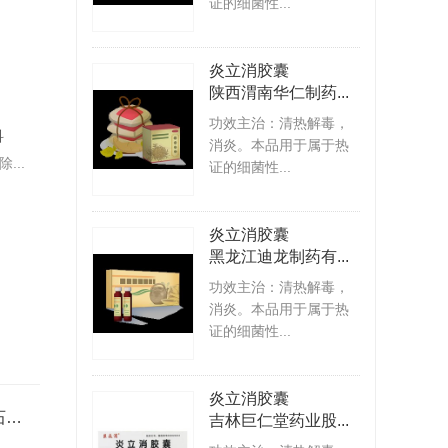
证的细菌性...
炎立消胶囊
陕西渭南华仁制药...
冯建永
薛连喜
副主任医师
主任医师
功效主治：清热解毒，
科
天水市第一人民医院 肝胆外科
抚顺市中医院 心病科
消炎。本品用于属于热
...
擅长：
能熟练处理外科急...
擅长：
擅长心血管内科疑..
证的细菌性...
专家专栏
专家专栏
炎立消胶囊
黑龙江迪龙制药有...
功效主治：清热解毒，
消炎。本品用于属于热
证的细菌性...
炎立消胶囊
慢性非结石性胆囊炎
吉林巨仁堂药业股...