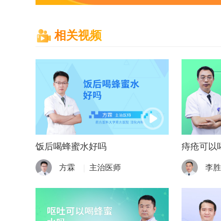
相关视频
饭后喝蜂蜜水好吗
痔疮可以
方霖
主治医师
李胜