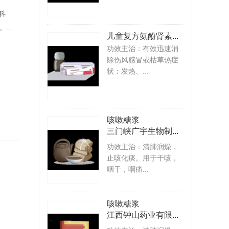
科
广西医科大学附属肿瘤医院 中医科
天津市中心妇产科医院 中医
...
擅长：
肝癌、肺癌、乳腺...
擅长：
擅长中西医结合治..
儿童复方氨酚肾素...
功效主治：有效迅速消
专家专栏
专家专栏
除伤风感冒或枯草热症
状：发热、...
咳嗽糖浆
三门峡广宇生物制...
功效主治：清肺润燥，
止咳化痰。用于干咳，
咽干，咽痛...
咳嗽糖浆
江西钟山药业有限...