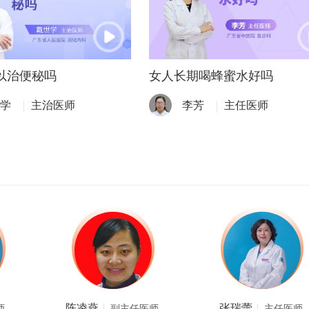
以治便秘吗
女人长期喝蜂蜜水好吗
学
主治医师
李芳
主任医师
陈凌燕
张瑞蕾
师
副主任医师
主任医师