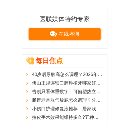
医联媒体特约专家
在线咨询
每日焦点
40岁后尿酸高怎么调理？2026年热门降尿酸补剂测评，助力重塑健康代谢
佛山正规连锁口腔种植牙哪家好？广大口腔技术、医生与价格全盘点
告别只看体重数字：可俪塑热立塑助力精准局部塑形升级
肠胃老是胀气放屁怎么调理？分情境解析经常胀气吃什么牌子的益生菌
小伤口护理修复液推荐：居家浅表创面科学护理方案与产品选型
拉皮手术效果能维持多久?五种主流面部提升全面解析