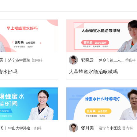
美
郭晓云
济宁市中医院
普内科
萍乡市第二人...
呼吸科
蜜水好吗
大蒜蜂蜜水能治咳嗽吗
飞
张月美
中山大学孙逸...
妇科
济宁市中医院
普内科