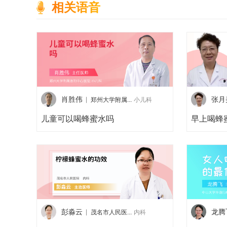
相关语音
肖胜伟
张月
郑州大学附属...
小儿科
儿童可以喝蜂蜜水吗
早上喝蜂
彭淼云
龙腾
茂名市人民医...
内科