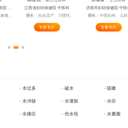
广西医科大学附属肿瘤医院 中医科
江西省妇幼保健院 中医科
济南市妇幼保健院 中医
咽...
擅长：
先兆流产、习惯性...
擅长：
中医妇科、儿科。
专家专栏
专家专栏
水过多
破水
咳嗽
水冲脉
水潴留
水疥
水痛症
伤水疮
水囊瘤