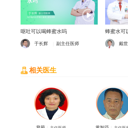
呕吐可以喝蜂蜜水吗
蜂蜜水可
于长辉
副主任医师
戴世
相关医生
尹菊
黄智芬
医师
主任医师
主任医