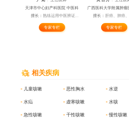
 中医科
天津市中心妇产科医院 中医科
治法，...
擅长：
熟练运用中医辨证...
擅长：
肝癌、肺癌、鼻
专家专栏
专家专栏
相关疾病
儿童咳嗽
恶性胸水
水逆
水疝
虚寒咳嗽
水咳
急性咳嗽
干性咳嗽
慢性咳嗽