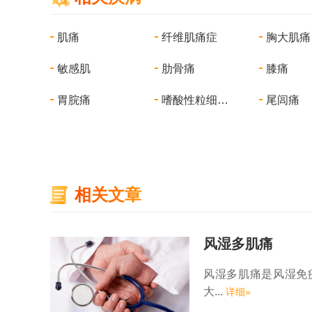
肌痛
纤维肌痛症
胸大肌痛
敏感肌
肋骨痛
膝痛
胃脘痛
嗜酸性粒细胞增多-肌痛综合征
尾闾痛
相关文章
风湿多肌痛
风湿多肌痛是风湿免
大...
详细»