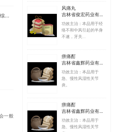
风痛丸
吉林省俊宏药业有...
纤维肌痛综合征
功效主治：本品用于经
络不和中风引起的半身
不遂，牙关...
痹痛酊
吉林省鑫辉药业有...
功效主治：本品用于
急、慢性风湿性关节
炎。
痹痛酊
吉林省鑫辉药业有...
会一般
功效主治：本品用于
急、慢性风湿性关节