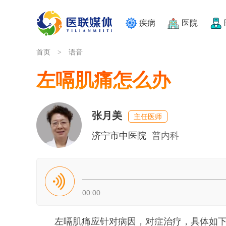
疾病
医院
首页
语音
>
左嗝肌痛怎么办
张月美
主任医师
济宁市中医院
普内科
00:00
左嗝肌痛应针对病因，对症治疗，具体如