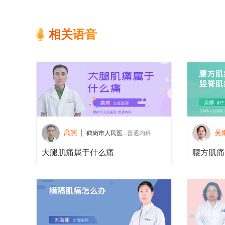
相关语音
高宾
吴
鹤岗市人民医...
普通内科
大腿肌痛属于什么痛
腰方肌痛