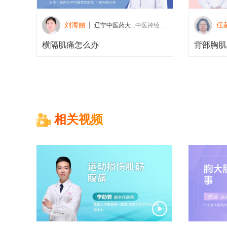
刘海丽
任
辽宁中医药大...
中医神经内科
横隔肌痛怎么办
背部胸肌
相关视频