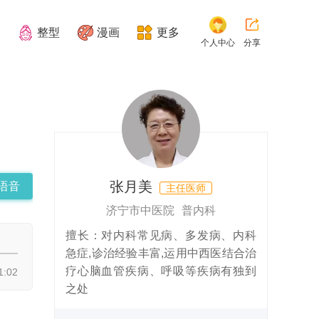
整型
漫画
更多
个人中心
分享
张月美
语音
主任医师
济宁市中医院 普内科
擅长：对内科常见病、多发病、内科
急症,诊治经验丰富,运用中西医结合治
疗心脑血管疾病、呼吸等疾病有独到
1:02
之处