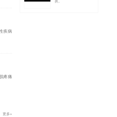
炎。
性疾病
肌疼痛
更多»