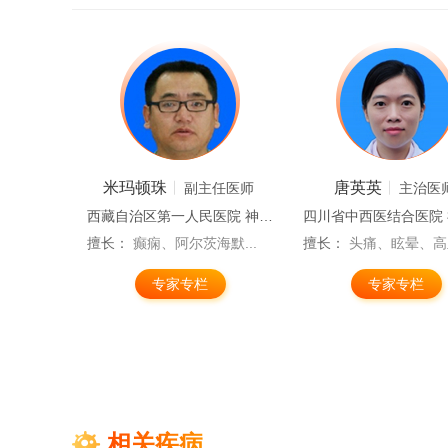
米玛顿珠
唐英英
医师
副主任医师
主治医
神经科
西藏自治区第一人民医院 神经内科
痫...
擅长：
癫痫、阿尔茨海默...
擅长：
头痛、眩晕、高血
专家专栏
专家专栏
相关疾病