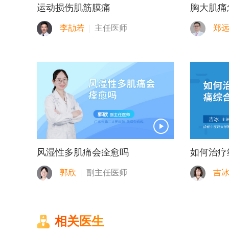
运动损伤肌筋膜痛
胸大肌痛
李劼若
主任医师
郑
风湿性多肌痛会痊愈吗
如何治疗
郭欣
副主任医师
吉
相关医生