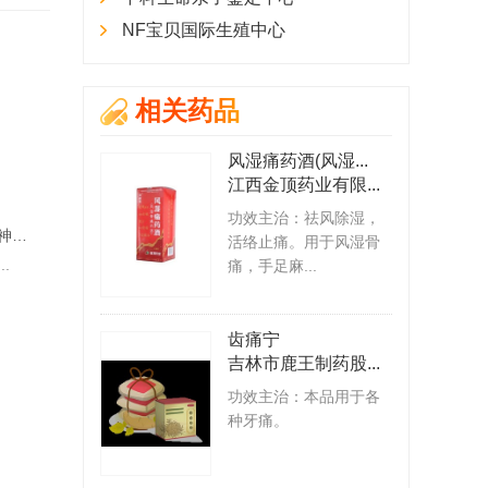
NF宝贝国际生殖中心
相关药品
风湿痛药酒(风湿...
江西金顶药业有限...
石静萍
葛剑青
主任医师
主任医师
副教
功效主治：祛风除湿，
西藏自治区第一人民医院 神经内科
南京脑科医院 神经内科
南京脑科医院 神经内科
活络止痛。用于风湿骨
.
擅长：
擅长治疗记忆障碍...
擅长：
长期从事神经病学...
痛，手足麻...
专家专栏
专家专栏
齿痛宁
吉林市鹿王制药股...
功效主治：本品用于各
种牙痛。