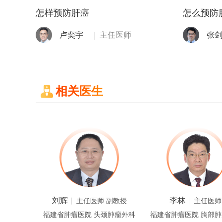
怎样预防肝癌
怎么预防
卢奕宇
主任医师
张
相关医生
刘辉
李林
医师
主任医师
副教授
主任医师
部肿瘤内科
福建省肿瘤医院 头颈肿瘤外科
福建省肿瘤医院 胸部