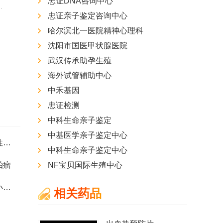
忠证DNA咨询中心
.
擅长：
中晚期肿瘤，如肺...
擅长：
擅长妇科内分泌紊...
忠证亲子鉴定咨询中心
专家专栏
专家专栏
哈尔滨北一医院精神心理科
沈阳市国医甲状腺医院
武汉传承助孕生殖
海外试管辅助中心
中禾基因
忠证检测
中科生命亲子鉴定
中基医学亲子鉴定中心
老年原发性肝癌
中科生命亲子鉴定中心
胎瘤
NF宝贝国际生殖中心
副肿瘤性小脑变性
相关药品