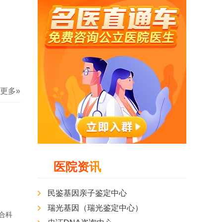
更多»
医院资讯
民鉴基因亲子鉴定中心
韩金凤
张运忠
主任医师
副主任医师
瑞光基因（瑞光鉴定中心）
合科
天津市武清区中医院 肿瘤科门诊
马鞍山市