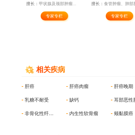
癌...
擅长：
甲状腺及颈部肿瘤...
擅长：
食管肿瘤、肺部肿.
专家专栏
专家专栏
相关疾病
肝癌
肝癌肉瘤
肝癌晚期
乳糖不耐受
缺钙
耳部恶性
非骨化性纤维瘤
内生性软骨瘤
颊黏膜癌