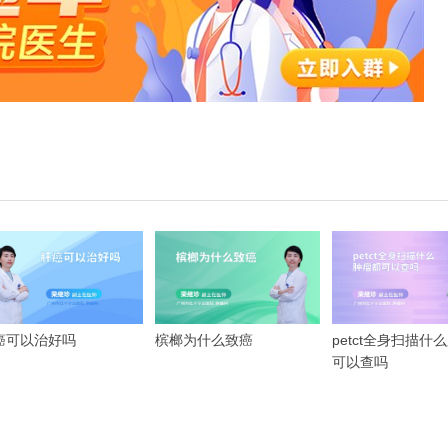
癌可以治好吗
槟榔为什么致癌
petct全身扫描什
可以查吗