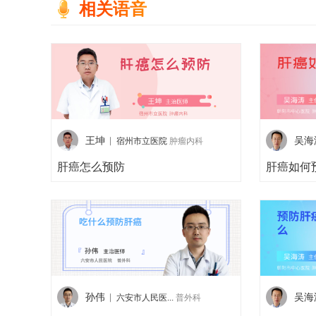
相关语音
王坤
吴海
宿州市立医院
肿瘤内科
肝癌怎么预防
肝癌如何
孙伟
吴海
六安市人民医...
普外科