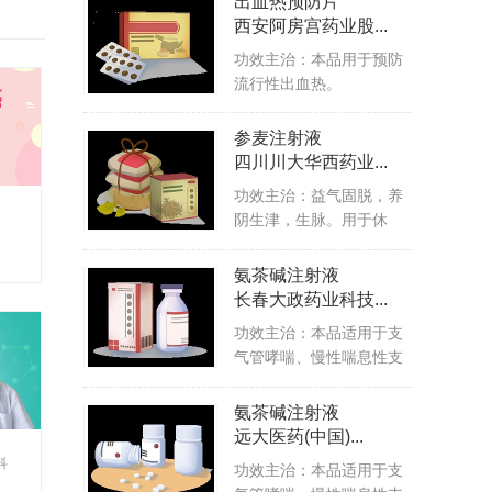
出血热预防片
西安阿房宫药业股...
功效主治：本品用于预防
流行性出血热。
参麦注射液
四川川大华西药业...
功效主治：益气固脱，养
阴生津，生脉。用于休
克、冠心...
氨茶碱注射液
长春大政药业科技...
功效主治：本品适用于支
气管哮喘、慢性喘息性支
气管炎...
氨茶碱注射液
远大医药(中国)...
科
功效主治：本品适用于支