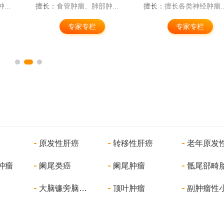
..
擅长：
食管肿瘤、肺部肿...
擅长：
擅长各类神经肿瘤..
专家专栏
专家专栏
原发性肝癌
转移性肝癌
肿瘤
阑尾类癌
阑尾肿瘤
骶尾部畸
大脑镰旁脑膜瘤
顶叶肿瘤