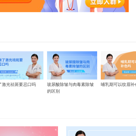
了激光祛斑要忌口吗
玻尿酸除皱与肉毒素除皱
哺乳期可以纹眉补
的区别