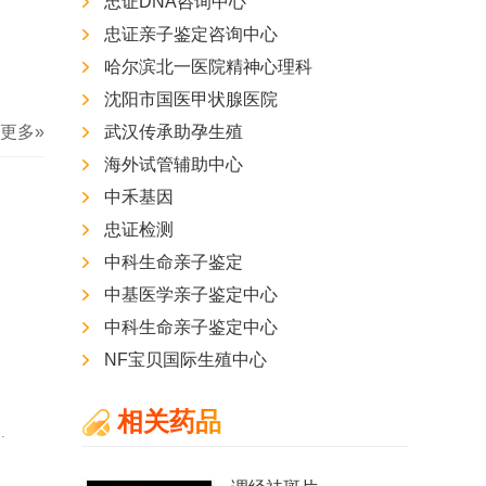
忠证DNA咨询中心
忠证亲子鉴定咨询中心
哈尔滨北一医院精神心理科
沈阳市国医甲状腺医院
更多»
武汉传承助孕生殖
海外试管辅助中心
中禾基因
忠证检测
中科生命亲子鉴定
中基医学亲子鉴定中心
中科生命亲子鉴定中心
NF宝贝国际生殖中心
方晖
鲁明
主任医师
副主任医师
安庆市立医院 神经外科
湖北省妇幼保健院 儿内科
相关药品
.
擅长：
擅长神经重症，颅...
擅长：
儿童常见多发病，...
专家专栏
专家专栏