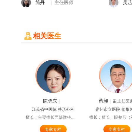
简丹
主任医师
吴
相关医生
陈晓东
蔡昶
师
副主任医
形外科
江苏省中医院 整形外科
宿州市立医院 整形
...
擅长：
主要擅长面部微整...
擅长：
擅长：眼整形（双.
专家专栏
专家专栏