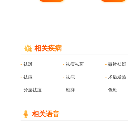
相关疾病
祛斑
祛痘祛斑
微针祛斑
祛痘
祛疤
术后发热
分层祛痘
斑痧
色斑
相关语音