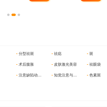
分型祛斑
祛痣
斑
术后腹胀
皮肤激光美容
祛眼袋
注意缺陷动动障碍
知觉注意与其障碍
色素斑