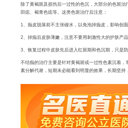
除了黄褐斑及损伤后一过性的色沉，大部分的色斑治
田痣、褐青色痣等。这类色斑治疗后注意：
1、痂皮脱落前不主张碰水，以免泡掉痂皮，影响创
2、掉痂后皮肤薄嫩，注意不要用刺激性大的护肤产
3、恢复过程中皮肤先后进入红斑期和色沉期，只是
不结痂的治疗主要是针对黄褐斑或一过性色素沉着，
素分解代谢，短期未必能看到明显的效果，长期坚持